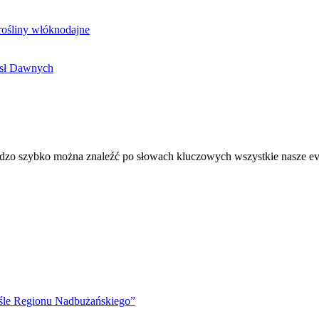
rośliny włóknodajne
osł Dawnych
ybko można znaleźć po słowach kluczowych wszystkie nasze even
ośle Regionu Nadbużańskiego”