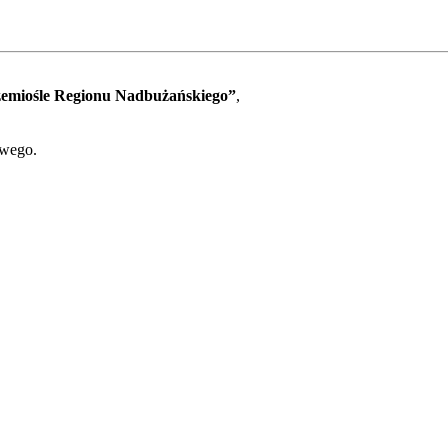
rzemiośle Regionu Nadbużańskiego”
,
owego.