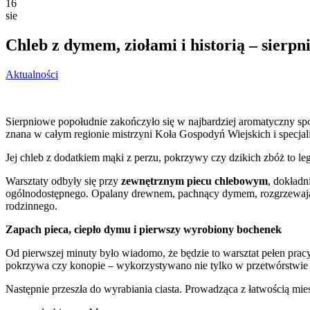
16
sie
Chleb z dymem, ziołami i historią – sierp
Aktualności
Sierpniowe popołudnie zakończyło się w najbardziej aromatyczny sp
znana w całym regionie mistrzyni Koła Gospodyń Wiejskich i specja
Jej chleb z dodatkiem mąki z perzu, pokrzywy czy dzikich zbóż to leg
Warsztaty odbyły się przy
zewnętrznym piecu chlebowym
, dokładn
ogólnodostępnego. Opalany drewnem, pachnący dymem, rozgrzewający s
rodzinnego.
Zapach pieca, ciepło dymu i pierwszy wyrobiony bochenek
Od pierwszej minuty było wiadomo, że będzie to warsztat pełen pracy
pokrzywa czy konopie – wykorzystywano nie tylko w przetwórstwie 
Następnie przeszła do wyrabiania ciasta. Prowadząca z łatwością mie