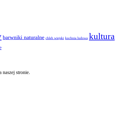
y
kultura
barwniki naturalne
chleb wiejski
kuchnia ludowa
e
 naszej stronie.