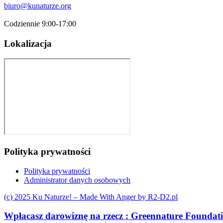
biuro@kunaturze.org
Codziennie 9:00-17:00
Lokalizacja
Polityka prywatności
Polityka prywatności
Administrator danych osobowych
(c) 2025 Ku Naturze! – Made With Anger by R2-D2.pl
Wpłacasz darowiznę na rzecz :
Greennature Foundat