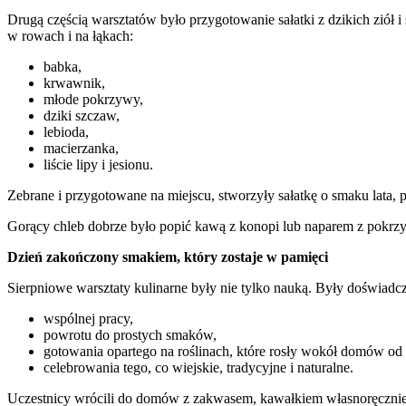
Drugą częścią warsztatów było przygotowanie sałatki z dzikich ziół 
w rowach i na łąkach:
babka,
krwawnik,
młode pokrzywy,
dziki szczaw,
lebioda,
macierzanka,
liście lipy i jesionu.
Zebrane i przygotowane na miejscu, stworzyły sałatkę o smaku lata, pó
Gorący chleb dobrze było popić kawą z konopi lub naparem z pokrz
Dzień zakończony smakiem, który zostaje w pamięci
Sierpniowe warsztaty kulinarne były nie tylko nauką. Były doświadc
wspólnej pracy,
powrotu do prostych smaków,
gotowania opartego na roślinach, które rosły wokół domów od
celebrowania tego, co wiejskie, tradycyjne i naturalne.
Uczestnicy wrócili do domów z zakwasem, kawałkiem własnoręcznie u