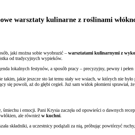
niowe warsztaty kulinarne z roślinami włók
osób, jaki można sobie wyobrazić –
warsztatami kulinarnymi z wyko
listka od tradycyjnych wypieków.
enda lokalnych festynów, a sposób pracy – precyzyjny, pewny i pełen s
ie takim, jakie jeszcze sto lat temu stały we wsiach, w których nie był
ię powoli, aż do głębi cegieł. Już sam widok płomieni sprawiał, że 
, śmiechu i emocji. Pani Krysia zaczęła od opowieści o dawnych receptu
włókien, ale również
w kuchni
.
szała składniki, a uczestnicy podążali za nią, próbując powtórzyć ruc