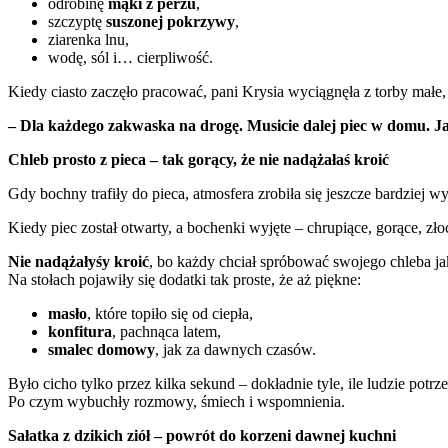
odrobinę
mąki z perzu
,
szczyptę
suszonej pokrzywy
,
ziarenka lnu,
wodę, sól i… cierpliwość.
Kiedy ciasto zaczęło pracować, pani Krysia wyciągnęła z torby małe, 
– Dla każdego zakwaska na drogę. Musicie dalej piec w domu. Jak
Chleb prosto z pieca – tak gorący, że nie nadążałaś kroić
Gdy bochny trafiły do pieca, atmosfera zrobiła się jeszcze bardziej 
Kiedy piec został otwarty, a bochenki wyjęte – chrupiące, gorące, złoc
Nie nadążałyśy kroić
, bo każdy chciał spróbować swojego chleba jak
Na stołach pojawiły się dodatki tak proste, że aż piękne:
masło
, które topiło się od ciepła,
konfitura
, pachnąca latem,
smalec domowy
, jak za dawnych czasów.
Było cicho tylko przez kilka sekund – dokładnie tyle, ile ludzie potr
Po czym wybuchły rozmowy, śmiech i wspomnienia.
Sałatka z dzikich ziół – powrót do korzeni dawnej kuchni