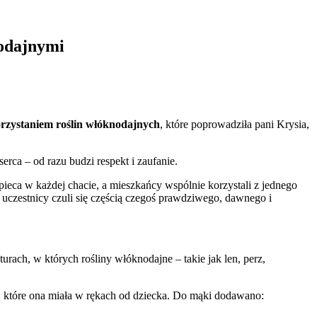
nodajnymi
rzystaniem roślin włóknodajnych
, które poprowadziła pani Krysia,
erca – od razu budzi respekt i zaufanie.
o pieca w każdej chacie, a mieszkańcy wspólnie korzystali z jednego
uczestnicy czuli się częścią czegoś prawdziwego, dawnego i
rach, w których rośliny włóknodajne – takie jak len, perz,
hy, które ona miała w rękach od dziecka. Do mąki dodawano: