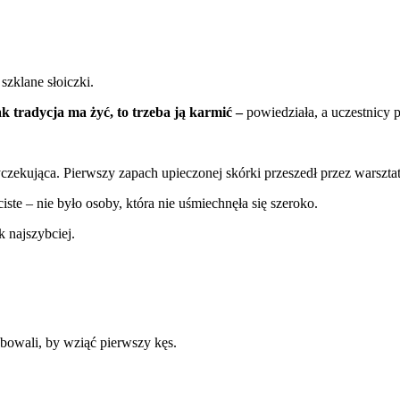
szklane słoiczki.
 tradycja ma żyć, to trzeba ją karmić –
powiedziała, a uczestnicy pr
wyczekująca. Pierwszy zapach upieczonej skórki przeszedł przez warszt
iste – nie było osoby, która nie uśmiechnęła się szeroko.
 najszybciej.
zebowali, by wziąć pierwszy kęs.