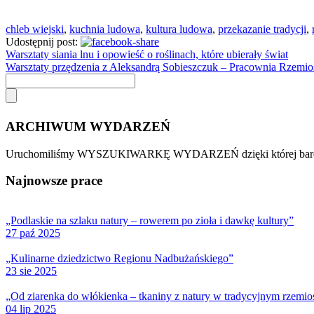
chleb wiejski
,
kuchnia ludowa
,
kultura ludowa
,
przekazanie tradycji
,
Udostępnij post:
Warsztaty siania lnu i opowieść o roślinach, które ubierały świat
Warsztaty przędzenia z Aleksandrą Sobieszczuk – Pracownia Rzemi
ARCHIWUM WYDARZEŃ
Uruchomiliśmy WYSZUKIWARKĘ WYDARZEŃ dzięki której bardzo sz
Najnowsze prace
„Podlaskie na szlaku natury – rowerem po zioła i dawkę kultury”
27 paź 2025
„Kulinarne dziedzictwo Regionu Nadbużańskiego”
23 sie 2025
„Od ziarenka do włókienka – tkaniny z natury w tradycyjnym rzemi
04 lip 2025