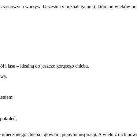
i sezonowych warzyw. Uczestnicy poznali gatunki, które od wieków poj
l i lasu – idealną do jeszcze gorącego chleba.
ywy.
zeniem:
 pokoleń,
pieczonego chleba i głowami pełnymi inspiracji. A wielu z nich powie