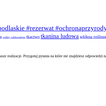
odlaskie #rezerwat #ochronaprzyrod
tkanina ludowa
in
tkactwo
włókna roślinn
rośliny włóknodajne
sze realizacje. Przygotuj pytania na które nie znajdziesz odpowiedzi na