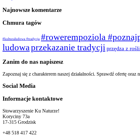
Najnowsze komentarze
Chmura tagów
#rowerempoziola #poznajp
#kulturaludowa #tradycja
ludowa
przekazanie tradycji
przędza z rośl
Zanim do nas napiszesz
Zapoznaj się z charakterem naszej działalności. Sprawdź ofertę oraz na
Social Media
Informacje kontaktowe
Stowarzyszenie Ku Naturze!
Koryciny 73a
17-315 Grodzisk
+48 518 417 422