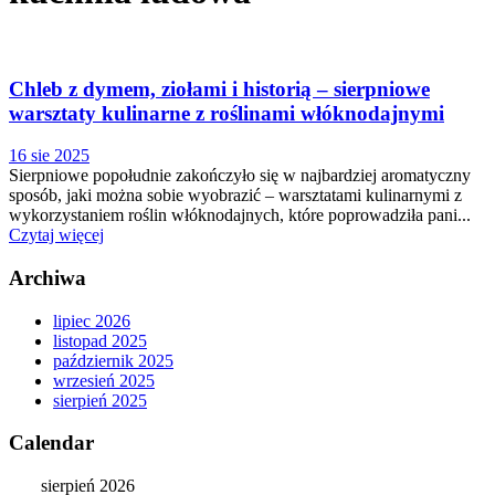
Chleb z dymem, ziołami i historią – sierpniowe
warsztaty kulinarne z roślinami włóknodajnymi
16 sie 2025
Sierpniowe popołudnie zakończyło się w najbardziej aromatyczny
sposób, jaki można sobie wyobrazić – warsztatami kulinarnymi z
wykorzystaniem roślin włóknodajnych, które poprowadziła pani...
Czytaj więcej
Archiwa
lipiec 2026
listopad 2025
październik 2025
wrzesień 2025
sierpień 2025
Calendar
sierpień 2026