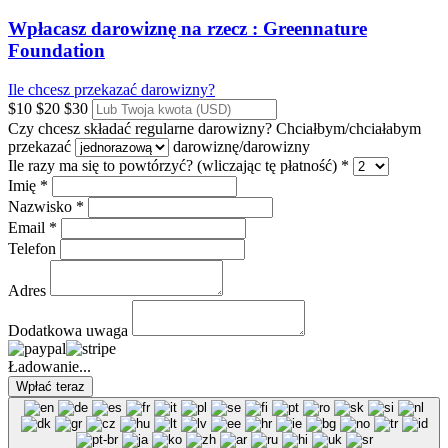
Wpłacasz darowiznę na rzecz :
Greennature
Foundation
Ile chcesz przekazać darowizny?
$10
$20
$30
Czy chcesz składać regularne darowizny?
Chciałbym/chciałabym
przekazać
darowiznę/darowizny
Ile razy ma się to powtórzyć? (wliczając tę płatność) *
Imię *
Nazwisko *
Email *
Telefon
Adres
Dodatkowa uwaga
Ładowanie...