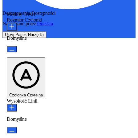
Dostosowania Dostępności
Moduły Treści
Rozmiar Czcionki
Napędzane przez
OneTap
Ukryj Pasek Narzędzi
Domyślne
Czcionka Czytelna
Wysokość Linii
Domyślne