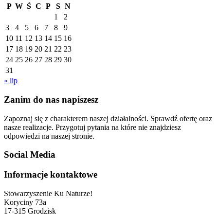
P
W
Ś
C
P
S
N
1
2
3
4
5
6
7
8
9
10
11
12
13
14
15
16
17
18
19
20
21
22
23
24
25
26
27
28
29
30
31
« lip
Zanim do nas napiszesz
Zapoznaj się z charakterem naszej działalności. Sprawdź ofertę oraz
nasze realizacje. Przygotuj pytania na które nie znajdziesz
odpowiedzi na naszej stronie.
Social Media
Informacje kontaktowe
Stowarzyszenie Ku Naturze!
Koryciny 73a
17-315 Grodzisk