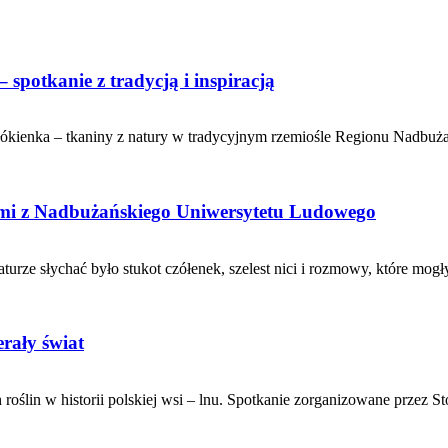
spotkanie z tradycją i inspiracją
kienka – tkaniny z natury w tradycyjnym rzemiośle Regionu Nadbużań
ami z Nadbużańskiego Uniwersytetu Ludowego
rze słychać było stukot czółenek, szelest nici i rozmowy, które mogł
erały świat
roślin w historii polskiej wsi – lnu. Spotkanie zorganizowane przez S