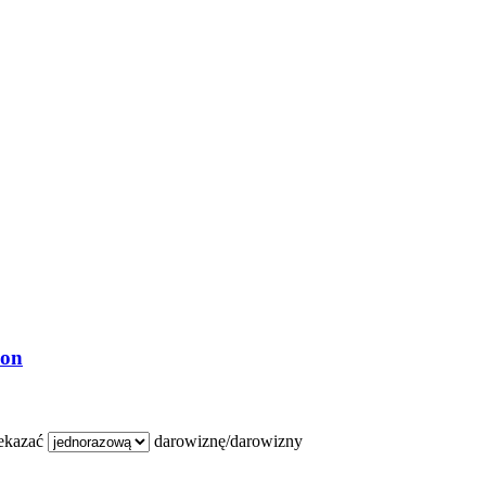
ion
zekazać
darowiznę/darowizny