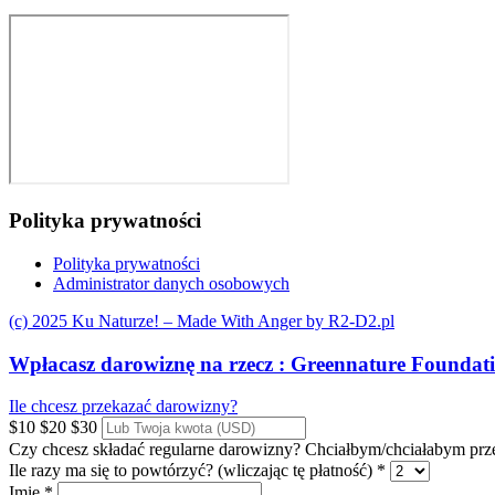
Polityka prywatności
Polityka prywatności
Administrator danych osobowych
(c) 2025 Ku Naturze! – Made With Anger by R2-D2.pl
Wpłacasz darowiznę na rzecz :
Greennature Foundat
Ile chcesz przekazać darowizny?
$10
$20
$30
Czy chcesz składać regularne darowizny?
Chciałbym/chciałabym pr
Ile razy ma się to powtórzyć? (wliczając tę płatność) *
Imię *