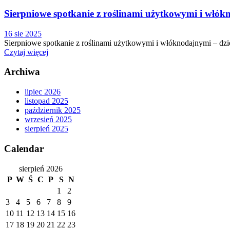
Sierpniowe spotkanie z roślinami użytkowymi i włók
16 sie 2025
Sierpniowe spotkanie z roślinami użytkowymi i włóknodajnymi – dzi
Czytaj więcej
Archiwa
lipiec 2026
listopad 2025
październik 2025
wrzesień 2025
sierpień 2025
Calendar
sierpień 2026
P
W
Ś
C
P
S
N
1
2
3
4
5
6
7
8
9
10
11
12
13
14
15
16
17
18
19
20
21
22
23