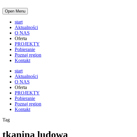
Open Menu
start
Aktualności
O NAS
Oferta
PROJEKTY
Pobieranie
Poznaj region
Kontakt
start
Aktualności
O NAS
Oferta
PROJEKTY
Pobieranie
Poznaj region
Kontakt
Tag
tkanina ludowa