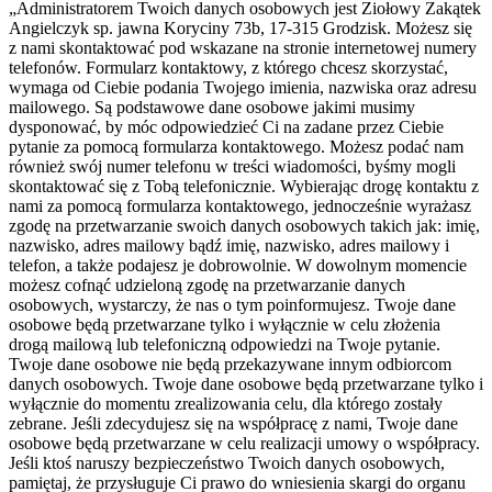
„Administratorem Twoich danych osobowych jest Ziołowy Zakątek
Angielczyk sp. jawna Koryciny 73b, 17-315 Grodzisk. Możesz się
z nami skontaktować pod wskazane na stronie internetowej numery
telefonów. Formularz kontaktowy, z którego chcesz skorzystać,
wymaga od Ciebie podania Twojego imienia, nazwiska oraz adresu
mailowego. Są podstawowe dane osobowe jakimi musimy
dysponować, by móc odpowiedzieć Ci na zadane przez Ciebie
pytanie za pomocą formularza kontaktowego. Możesz podać nam
również swój numer telefonu w treści wiadomości, byśmy mogli
skontaktować się z Tobą telefonicznie. Wybierając drogę kontaktu z
nami za pomocą formularza kontaktowego, jednocześnie wyrażasz
zgodę na przetwarzanie swoich danych osobowych takich jak: imię,
nazwisko, adres mailowy bądź imię, nazwisko, adres mailowy i
telefon, a także podajesz je dobrowolnie. W dowolnym momencie
możesz cofnąć udzieloną zgodę na przetwarzanie danych
osobowych, wystarczy, że nas o tym poinformujesz. Twoje dane
osobowe będą przetwarzane tylko i wyłącznie w celu złożenia
drogą mailową lub telefoniczną odpowiedzi na Twoje pytanie.
Twoje dane osobowe nie będą przekazywane innym odbiorcom
danych osobowych. Twoje dane osobowe będą przetwarzane tylko i
wyłącznie do momentu zrealizowania celu, dla którego zostały
zebrane. Jeśli zdecydujesz się na współpracę z nami, Twoje dane
osobowe będą przetwarzane w celu realizacji umowy o współpracy.
Jeśli ktoś naruszy bezpieczeństwo Twoich danych osobowych,
pamiętaj, że przysługuje Ci prawo do wniesienia skargi do organu