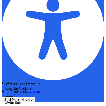
Dostosowania Dostępności
Moduły Treści
Rozmiar Czcionki
Napędzane przez
OneTap
Ukryj Pasek Narzędzi
Domyślne