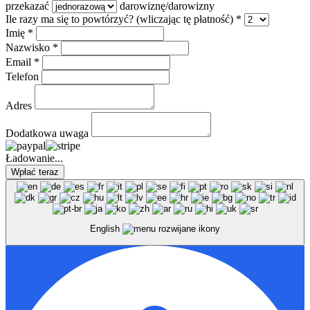
przekazać
darowiznę/darowizny
Ile razy ma się to powtórzyć? (wliczając tę płatność) *
Imię *
Nazwisko *
Email *
Telefon
Adres
Dodatkowa uwaga
Ładowanie...
English