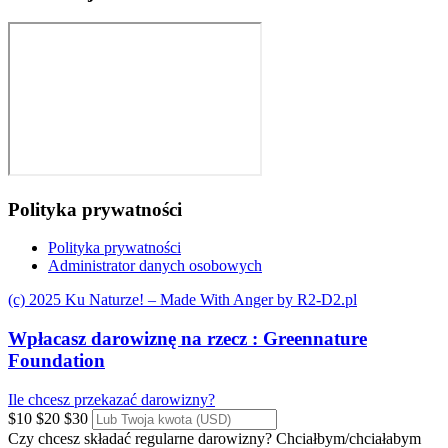
Polityka prywatności
Polityka prywatności
Administrator danych osobowych
(c) 2025 Ku Naturze! – Made With Anger by R2-D2.pl
Wpłacasz darowiznę na rzecz :
Greennature
Foundation
Ile chcesz przekazać darowizny?
$10
$20
$30
Czy chcesz składać regularne darowizny?
Chciałbym/chciałabym