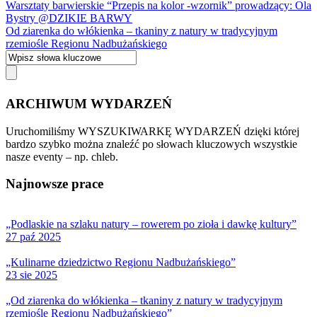
Warsztaty barwierskie “Przepis na kolor -wzornik” prowadzący: Ola
Bystry @DZIKIE BARWY
Od ziarenka do włókienka – tkaniny z natury w tradycyjnym
rzemiośle Regionu Nadbużańskiego
ARCHIWUM WYDARZEŃ
Uruchomiliśmy WYSZUKIWARKĘ WYDARZEŃ dzięki której
bardzo szybko można znaleźć po słowach kluczowych wszystkie
nasze eventy – np. chleb.
Najnowsze prace
„Podlaskie na szlaku natury – rowerem po zioła i dawkę kultury”
27 paź 2025
„Kulinarne dziedzictwo Regionu Nadbużańskiego”
23 sie 2025
„Od ziarenka do włókienka – tkaniny z natury w tradycyjnym
rzemiośle Regionu Nadbużańskiego”