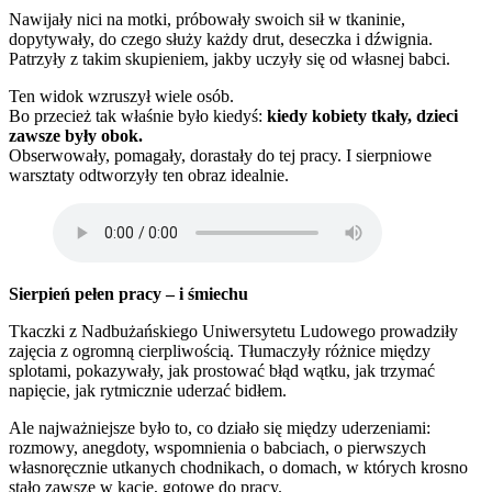
Nawijały nici na motki, próbowały swoich sił w tkaninie,
dopytywały, do czego służy każdy drut, deseczka i dźwignia.
Patrzyły z takim skupieniem, jakby uczyły się od własnej babci.
Ten widok wzruszył wiele osób.
Bo przecież tak właśnie było kiedyś:
kiedy kobiety tkały, dzieci
zawsze były obok.
Obserwowały, pomagały, dorastały do tej pracy. I sierpniowe
warsztaty odtworzyły ten obraz idealnie.
Sierpień pełen pracy – i śmiechu
Tkaczki z Nadbużańskiego Uniwersytetu Ludowego prowadziły
zajęcia z ogromną cierpliwością. Tłumaczyły różnice między
splotami, pokazywały, jak prostować błąd wątku, jak trzymać
napięcie, jak rytmicznie uderzać bidłem.
Ale najważniejsze było to, co działo się między uderzeniami:
rozmowy, anegdoty, wspomnienia o babciach, o pierwszych
własnoręcznie utkanych chodnikach, o domach, w których krosno
stało zawsze w kącie, gotowe do pracy.