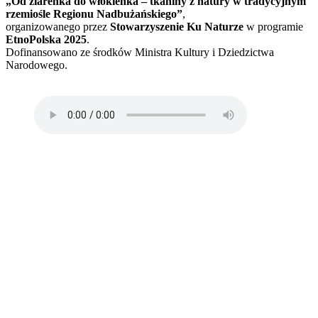
„Od ziarenka do włókienka – tkaniny z natury w tradycyjnym
rzemiośle Regionu Nadbużańskiego”
,
organizowanego przez
Stowarzyszenie Ku Naturze
w programie
EtnoPolska 2025
.
Dofinansowano ze środków Ministra Kultury i Dziedzictwa
Narodowego.