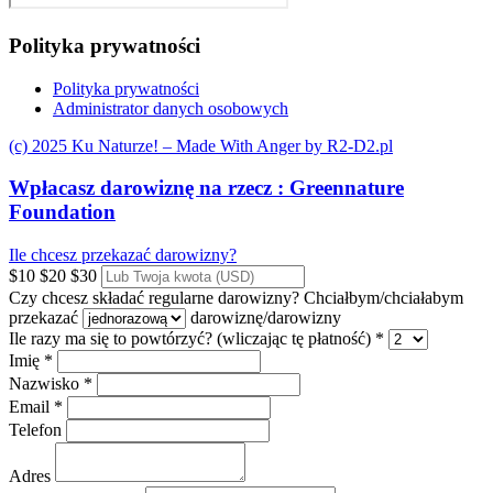
Polityka prywatności
Polityka prywatności
Administrator danych osobowych
(c) 2025 Ku Naturze! – Made With Anger by R2-D2.pl
Wpłacasz darowiznę na rzecz :
Greennature
Foundation
Ile chcesz przekazać darowizny?
$10
$20
$30
Czy chcesz składać regularne darowizny?
Chciałbym/chciałabym
przekazać
darowiznę/darowizny
Ile razy ma się to powtórzyć? (wliczając tę płatność) *
Imię *
Nazwisko *
Email *
Telefon
Adres