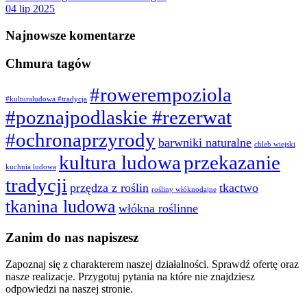
04 lip 2025
Najnowsze komentarze
Chmura tagów
#rowerempoziola
#kulturaludowa #tradycja
#poznajpodlaskie #rezerwat
#ochronaprzyrody
barwniki naturalne
chleb wiejski
kultura ludowa
przekazanie
kuchnia ludowa
tradycji
przędza z roślin
tkactwo
rośliny włóknodajne
tkanina ludowa
włókna roślinne
Zanim do nas napiszesz
Zapoznaj się z charakterem naszej działalności. Sprawdź ofertę oraz
nasze realizacje. Przygotuj pytania na które nie znajdziesz
odpowiedzi na naszej stronie.