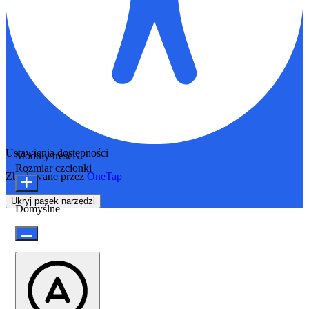
Ustawienia dostępności
Moduły treści
Rozmiar czcionki
Zbudowane przez
OneTap
Ukryj pasek narzędzi
Domyślne