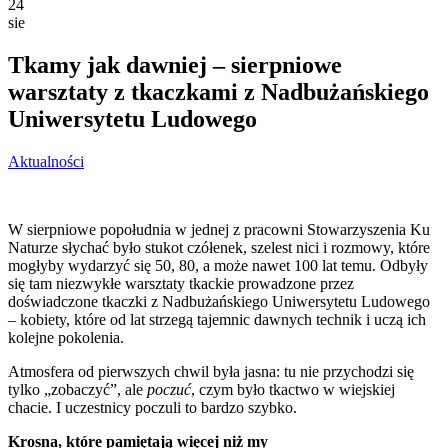
24
sie
Tkamy jak dawniej – sierpniowe
warsztaty z tkaczkami z Nadbużańskiego
Uniwersytetu Ludowego
Aktualności
W sierpniowe popołudnia w jednej z pracowni Stowarzyszenia Ku
Naturze słychać było stukot czółenek, szelest nici i rozmowy, które
mogłyby wydarzyć się 50, 80, a może nawet 100 lat temu. Odbyły
się tam niezwykłe warsztaty tkackie prowadzone przez
doświadczone tkaczki z Nadbużańskiego Uniwersytetu Ludowego
– kobiety, które od lat strzegą tajemnic dawnych technik i uczą ich
kolejne pokolenia.
Atmosfera od pierwszych chwil była jasna: tu nie przychodzi się
tylko „zobaczyć”, ale
poczuć
, czym było tkactwo w wiejskiej
chacie. I uczestnicy poczuli to bardzo szybko.
Krosna, które pamiętają więcej niż my