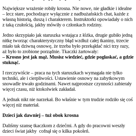
Największe wrażenie robiły krosna. Nie nowe, nie gładkie i idealne
– lecz stare, pochodzące wyłącznie z nadbużańskich chat, każde z
własną historią, duszą i charakterem. Instruktorki opowiadały o nich
z taką czułością, jakby mówiły o członkach rodziny.
Jedno skrzypiało jak staruszka wstająca z łóżka, drugie gubiło jedną
nitkę tworząc charakterystyczny błąd wzdłuż całej tkaniny, trzecie
miało tak dziwną osnowę, że trzeba było przekąłdać nici trzy razy,
aż było to zrobione porządnie. Tkaczki żartowały:
– Krosno jest jak mąż. Musisz wiedzieć, gdzie pogłaskać, a gdzie
stuknąć.
I rzeczywiście – praca na tych staruszkach wymagała nie tylko
techniki, ale i cierpliwości. Ustawienie osnowy na zabytkowym
snowadle trwało godzinami. Nawet najprostsze czynności zabierały
więcej czasu, niż ktokolwiek zakładał.
A jednak nikt nie narzekał. Bo właśnie w tym trudzie rodziło się coś
więcej niż materiał.
Dzieci jak dawniej – tuż obok krosna
Daliśmy szansę tkaczkom z dziećmi. A gdy do pracowni weszły
dzieci świat jakby cofnął się o kilka pokoleń.