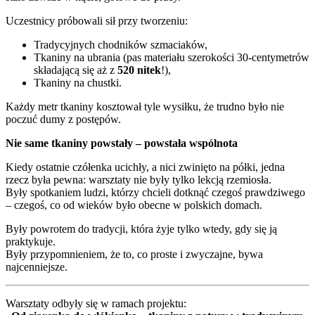
Uczestnicy próbowali sił przy tworzeniu:
Tradycyjnych chodników szmaciaków,
Tkaniny na ubrania (pas materiału szerokości 30-centymetrów
składającą się aż z
520 nitek
!),
Tkaniny na chustki.
Każdy metr tkaniny kosztował tyle wysiłku, że trudno było nie
poczuć dumy z postępów.
Nie same tkaniny powstały – powstała wspólnota
Kiedy ostatnie czółenka ucichły, a nici zwinięto na półki, jedna
rzecz była pewna: warsztaty nie były tylko lekcją rzemiosła.
Były spotkaniem ludzi, którzy chcieli dotknąć czegoś prawdziwego
– czegoś, co od wieków było obecne w polskich domach.
Były powrotem do tradycji, która żyje tylko wtedy, gdy się ją
praktykuje.
Były przypomnieniem, że to, co proste i zwyczajne, bywa
najcenniejsze.
Warsztaty odbyły się w ramach projektu: