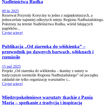
Nadleśnictwa Rudka
09 lis 2025
Rezerwat Przyrody Koryciny to jedno z najpiękniejszych, a
jednocześnie najmniej odkrytych miejsc Regionu Nadbużańskiego.
Położony na terenie Nadleśnictwa Rudka, wśród falujących
pagórków...
Czytaj więcej
Publikacja „Od ziarenka do włókienka” –
przewodnik po dawnych barwach, włóknach i
rzemiośle
15 paź 2025
Projekt „Od ziarenka do włókienka – tkaniny z natury w
tradycyjnym rzemiośle Regionu Nadbużańskiego” od początku
zakładał nie tylko organizację warsztatów i...
Czytaj więcej
Międzypokoleniowe warsztaty tkackie z Panią
Marią – spotkanie z tradycją i inspiracją