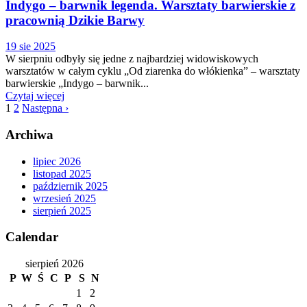
Indygo – barwnik legenda. Warsztaty barwierskie z
pracownią Dzikie Barwy
19 sie 2025
W sierpniu odbyły się jedne z najbardziej widowiskowych
warsztatów w całym cyklu „Od ziarenka do włókienka” – warsztaty
barwierskie „Indygo – barwnik...
Czytaj więcej
1
2
Następna ›
Archiwa
lipiec 2026
listopad 2025
październik 2025
wrzesień 2025
sierpień 2025
Calendar
sierpień 2026
P
W
Ś
C
P
S
N
1
2