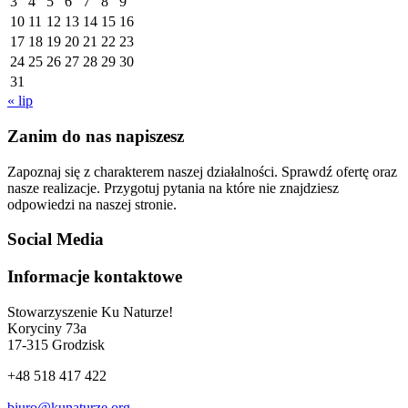
3
4
5
6
7
8
9
10
11
12
13
14
15
16
17
18
19
20
21
22
23
24
25
26
27
28
29
30
31
« lip
Zanim do nas napiszesz
Zapoznaj się z charakterem naszej działalności. Sprawdź ofertę oraz
nasze realizacje. Przygotuj pytania na które nie znajdziesz
odpowiedzi na naszej stronie.
Social Media
Informacje kontaktowe
Stowarzyszenie Ku Naturze!
Koryciny 73a
17-315 Grodzisk
+48 518 417 422
biuro@kunaturze.org