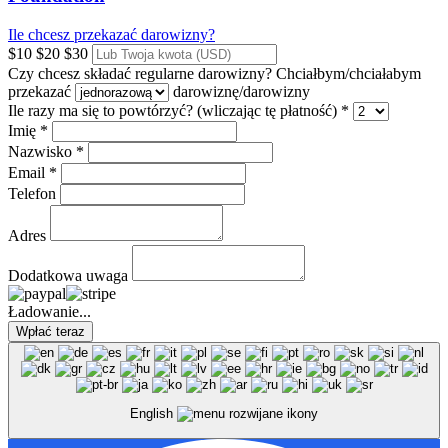
Ile chcesz przekazać darowizny?
$10
$20
$30
Czy chcesz składać regularne darowizny?
Chciałbym/chciałabym
przekazać
darowiznę/darowizny
Ile razy ma się to powtórzyć? (wliczając tę płatność) *
Imię *
Nazwisko *
Email *
Telefon
Adres
Dodatkowa uwaga
Ładowanie...
English